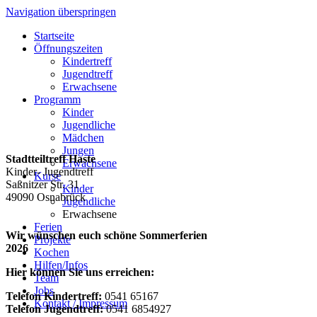
Navigation überspringen
Startseite
Öffnungszeiten
Kindertreff
Jugendtreff
Erwachsene
Programm
Kinder
Jugendliche
Mädchen
Jungen
Stadtteiltreff Haste
Erwachsene
Kinder- Jugendtreff
Kurse
Saßnitzer Str. 31
Kinder
49090 Osnabrück
Jugendliche
Erwachsene
Ferien
Wir wünschen euch schöne Sommerferien
Projekte
2026
Kochen
Hilfen/Infos
Hier können Sie uns erreichen:
Team
Jobs
Telefon Kindertreff:
0541 65167
Kontakt / Impressum
Telefon Jugendtreff:
0541 6854927